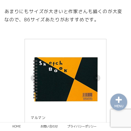
あまりにもサイズが大きいと作家さんも描くのが大変
なので、B6サイズあたりがおすすめです。
レビュー
趣味
日常
MENU
マルマン
マルマン スケッチブック 図案
HOME
お問い合わせ
プライバシーポリシー