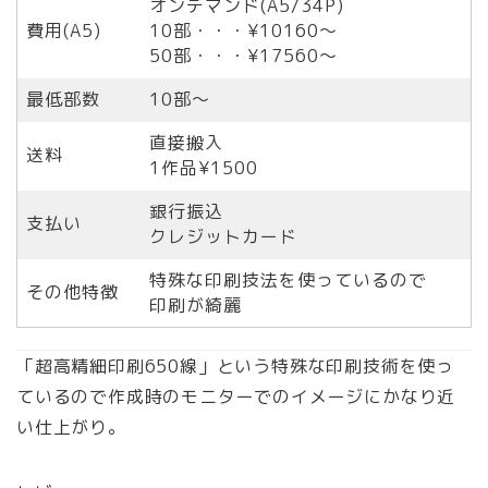
オンデマンド(A5/34P)
費用(A5)
10部・・・¥10160〜
50部・・・¥17560〜
最低部数
10部〜
直接搬入
送料
1作品¥1500
銀行振込
支払い
クレジットカード
特殊な印刷技法を使っているので
その他特徴
印刷が綺麗
「超高精細印刷650線」という特殊な印刷技術を使っ
ているので作成時のモニターでのイメージにかなり近
い仕上がり。