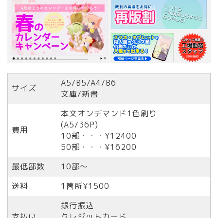
A5/B5/A4/B6
サイズ
文庫/新書
本文オンデマンド1色刷り
(A5/36P)
費用
10部・・・¥12400
50部・・・¥16200
最低部数
10部〜
送料
1箇所¥1500
銀行振込
支払い
クレジットカード