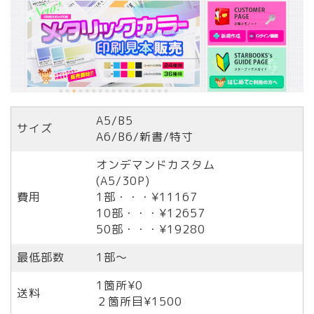
A5/B5
サイズ
A6/B6/新書/特寸
オンデマンドカスタム
(A5/30P)
費用
1部・・・¥11167
10部・・・¥12657
50部・・・¥19280
最低部数
1部〜
1箇所¥0
送料
２箇所目¥1500