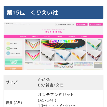
第15位 くりえい社
A5/B5
サイズ
B6/新書/文庫
オンデマンドセット
(A5/34P)
費用(A5)
10部・・・¥7407〜