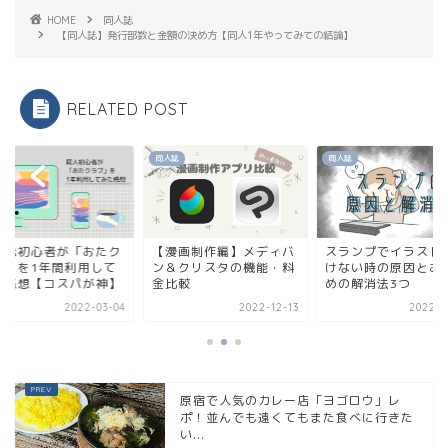
HOME
同人誌
【同人誌】発行部数と金額の決め方【同人1年やってみての結論】
RELATED POST
誌
同人誌
同人誌
漫画制作編】メディバ
スランプでイラストが描
同人誌初心者が「お
＆クリスタの機能・料
けない時の原因とおすす
ラブ」を1年間利用
比較
めの解消法3つ
みた感想【コスパが
2022-12-13
2022-03-22
2022-0
原宿で人気のカレー店「ヨゴロウ」レ
ポ！並んでも遠くてもまた食べに行きた
い...