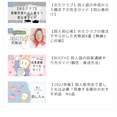
2
【おたクラブ】同人誌の作成から
入稿までの完全ガイド【初心者向
け】
3
【同人初心者】おたクラブの発注
でやらかした失敗談4選【無線と
じ印刷】
4
【BOOTH】同人誌の自家通頒や
り方ガイド(梱包・発送方法)
5
【2022年版】同人即売会で差し
入れは必要？用意する場合のおす
すめ品・NG品