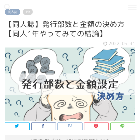
同人誌
PR
【同人誌】発行部数と金額の決め方
【同人1年やってみての結論】
2022-05-31