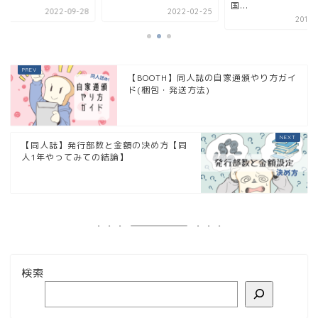
国...
2022-09-28
2022-02-25
2019-
【BOOTH】同人誌の自家通頒やり方ガイ
ド(梱包・発送方法)
【同人誌】発行部数と金額の決め方【同
人1年やってみての結論】
検索