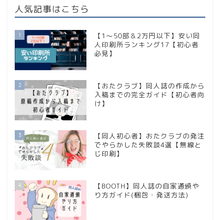
人気記事はこちら
1
【1〜50部＆2万円以下】安い同
人印刷所ランキング17【初心者
必見】
2
【おたクラブ】同人誌の作成から
入稿までの完全ガイド【初心者向
け】
3
【同人初心者】おたクラブの発注
でやらかした失敗談4選【無線と
じ印刷】
4
【BOOTH】同人誌の自家通頒や
り方ガイド(梱包・発送方法)