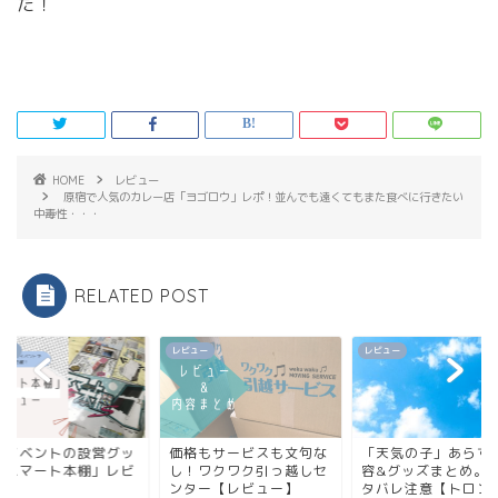
た！
HOME
レビュー
原宿で人気のカレー店「ヨゴロウ」レポ！並んでも遠くてもまた食べに行きたい
中毒性・・・
RELATED POST
ュー
レビュー
レビュー
人イベントの設営グッ
価格もサービスも文句な
「天気の子」あらす
「スマート本棚」レビ
し！ワクワク引っ越しセ
容&グッズまとめ。
ー
ンター【レビュー】
タバレ注意【トロン