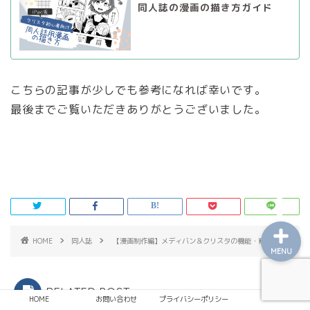
同人誌の漫画の描き方ガイド
こちらの記事が少しでも参考になれば幸いです。
レビュー
最後までご覧いただきありがとうございました。
趣味
日常
HOME
同人誌
【漫画制作編】メディバン＆クリスタの機能・料金比較
MENU
RELATED POST
HOME
お問い合わせ
プライバシーポリシー