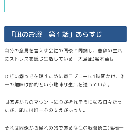
「凪のお暇 第１話」あらすじ
自分の意見を言えず会社の同僚に同調し、普段の生活
にストレスを感じ生活している 大島凪(黒木華)。
ひどい癖っ毛を隠すために毎日ブローに1時間かけ、唯
一の趣味は節約という地味な生活を送っていた。
同僚達からのマウントに心が折れそうになる日々だっ
たが、凪には唯一心の支えがあった。
それは同僚から憧れの的である存在の我聞慎二(高橋一