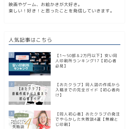
映画やゲーム、お絵かきが大好き。
楽しい！好き！と思ったことを発信していきます。
人気記事はこちら
1
【1〜50部＆2万円以下】安い同
人印刷所ランキング17【初心者
必見】
2
【おたクラブ】同人誌の作成から
入稿までの完全ガイド【初心者向
け】
3
【同人初心者】おたクラブの発注
でやらかした失敗談4選【無線と
じ印刷】