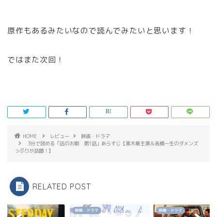
原作もあるみたいなので読んでみたいと思います！
ではまた次回！
HOME
レビュー
映画・ドラマ
3分で読める「凪のお暇 第1話」あらすじ【黒木華主演＆高橋一生のダメンズ
っぷりが話題！】
RELATED POST
ュー
映画・ドラマ
映画・ドラマ