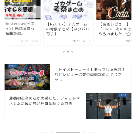
「Yesterday(イエ
【Netflix】イカゲーム
【映画レビュー】
タディ)」感想＆あら
の考察まとめ【ネタバレ
「Coda あいのう
【名曲が現...
有り】
やられました、泣い
2019-10-23
2022-02-17
2022-0
「トイストーリー４」あらすじ＆感想！
なぜレビューは賛否両論なのか？【ネ
タ...
運動初心者の私が実感した、フィットネ
スジムが続かない理由＆続ける方法