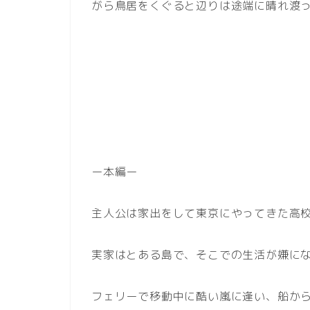
がら鳥居をくぐると辺りは途端に晴れ渡
ー本編ー
主人公は家出をして東京にやってきた高
実家はとある島で、そこでの生活が嫌に
フェリーで移動中に酷い嵐に逢い、船か