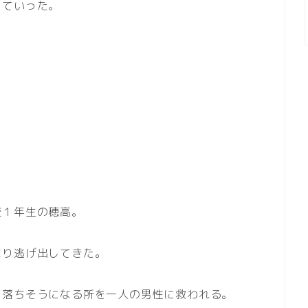
っていった。
校１年生の穂高。
なり逃げ出してきた。
ら落ちそうになる所を一人の男性に救われる。