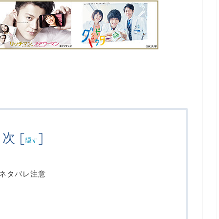
目次
[
]
隠す
ネタバレ注意