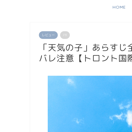
HOME
レビュー
PR
「天気の子」あらすじ
バレ注意【トロント国