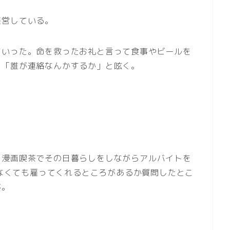
経営している。
ていった。命を救ったお礼と言って食事やビールを
く「誰が連絡なんかするか」と呟く。
く漫画喫茶でその日暮らしをしながらアルバイトを
がなくても雇ってくれるところがあるか質問したとこ
が。