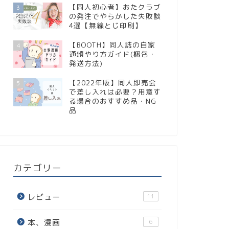
【同人初心者】おたクラブ
3
の発注でやらかした失敗談
4選【無線とじ印刷】
【BOOTH】同人誌の自家
4
通頒やり方ガイド(梱包・
発送方法)
【2022年版】同人即売会
5
で差し入れは必要？用意す
る場合のおすすめ品・NG
品
カテゴリー
レビュー
11
本、漫画
6