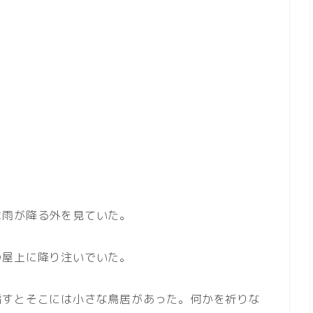
は雨が降る外を見ていた。
の屋上に降り注いでいた。
指すとそこには小さな鳥居があった。何かを祈りな