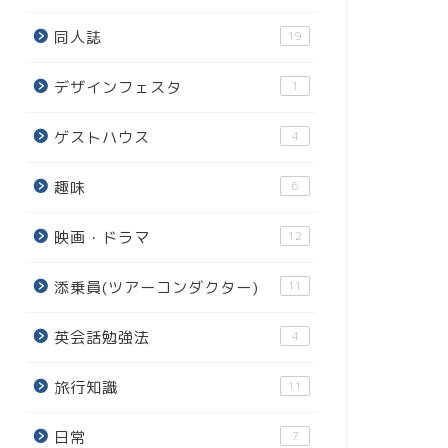
同人誌
19
デザインフェスタ
1
ゲストハウス
4
趣味
6
映画・ドラマ
12
添乗員(ツアーコンダクター)
11
英会話勉強法
4
旅行知識
11
日常
7