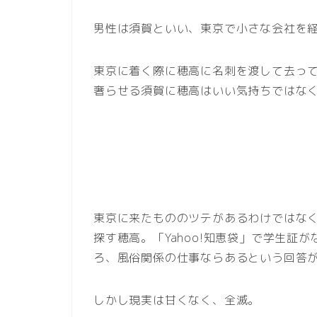
男性は須賀といい、東京で小さな会社を
東京に着く際に穂高に名刺を渡して去っ
奢らせる須賀に穂高はいい気持ちではな
東京に来たもののツテがあるわけではな
探す穂高。「Yahoo!知恵袋」で学生証
ろ、風俗関係の仕事ならあるという回答
しかし現実は甘くなく、全滅。