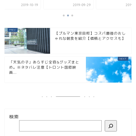
19-10-19
2019-09-29
2019-08-06
【プルマン東京田町】コスパ最強のおし
ゃれな朝食を紹介【価格とアクセスも】
「天気の子」あらすじ全容&グッズまと
め。※ネタバレ注意【トロント国際映
画...
検索