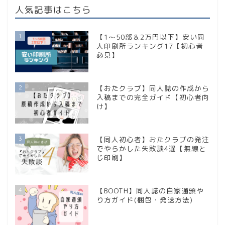
人気記事はこちら
1
【1〜50部＆2万円以下】安い同
人印刷所ランキング17【初心者
必見】
2
【おたクラブ】同人誌の作成から
入稿までの完全ガイド【初心者向
け】
3
【同人初心者】おたクラブの発注
でやらかした失敗談4選【無線と
じ印刷】
4
【BOOTH】同人誌の自家通頒や
り方ガイド(梱包・発送方法)