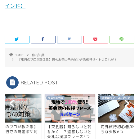
インド】
HOME
旅行知識
【旅行のプロが教える】最もお得に予約ができる旅行サイトはこれだ！
RELATED POST
英会話勉強法
添乗員(ツアーコンダクター)
旅行知
教える】
【英会話】知らないと恥
海外旅行初心者がやりが
【旅
差ボケ対
をかく！？返答しないと
ちな失敗6つ
海外
失礼な挨拶フレーズ5つ
策3