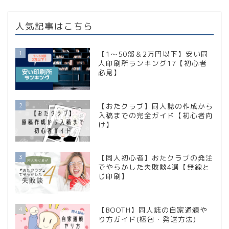
人気記事はこちら
1
【1〜50部＆2万円以下】安い同
人印刷所ランキング17【初心者
必見】
2
【おたクラブ】同人誌の作成から
入稿までの完全ガイド【初心者向
け】
3
【同人初心者】おたクラブの発注
でやらかした失敗談4選【無線と
じ印刷】
4
【BOOTH】同人誌の自家通頒や
り方ガイド(梱包・発送方法)