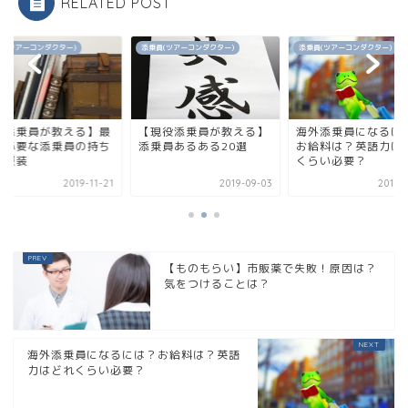
RELATED POST
添乗員(ツアーコンダクター)
添乗員(ツアーコンダクター)
添乗員(ツアーコンダ
【現役添乗員が教える】
海外添乗員になるには？
【元添乗員が
添乗員あるある20選
お給料は？英語力はどれ
低限必要な添
くらい必要？
物と服装
2019-09-03
2019-09-01
【ものもらい】市販薬で失敗！原因は？
気をつけることは？
海外添乗員になるには？お給料は？英語
力はどれくらい必要？