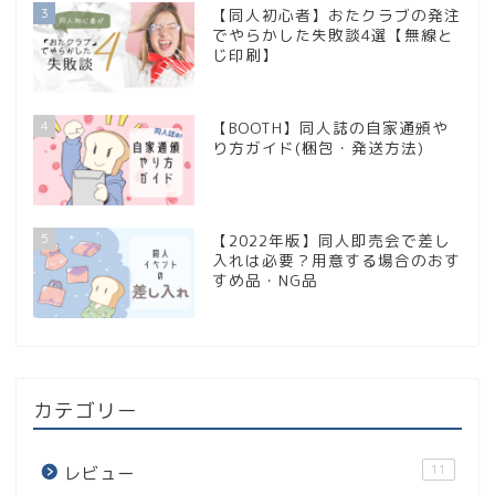
3
【同人初心者】おたクラブの発注
でやらかした失敗談4選【無線と
じ印刷】
4
【BOOTH】同人誌の自家通頒や
り方ガイド(梱包・発送方法)
5
【2022年版】同人即売会で差し
入れは必要？用意する場合のおす
すめ品・NG品
カテゴリー
11
レビュー