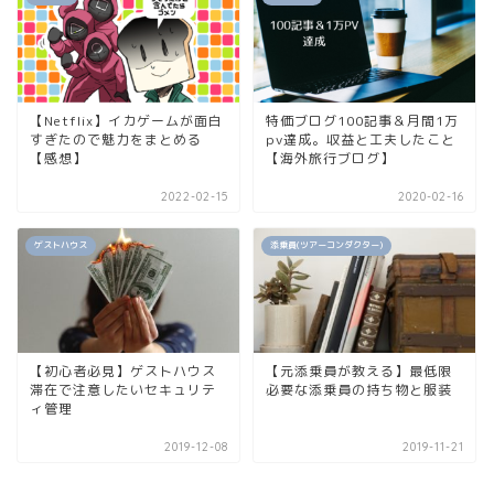
【Netflix】イカゲームが面白
特価ブログ100記事＆月間1万
すぎたので魅力をまとめる
pv達成。収益と工夫したこと
【感想】
【海外旅行ブログ】
2022-02-15
2020-02-16
ゲストハウス
添乗員(ツアーコンダクター)
【初心者必見】ゲストハウス
【元添乗員が教える】最低限
滞在で注意したいセキュリテ
必要な添乗員の持ち物と服装
ィ管理
2019-12-08
2019-11-21