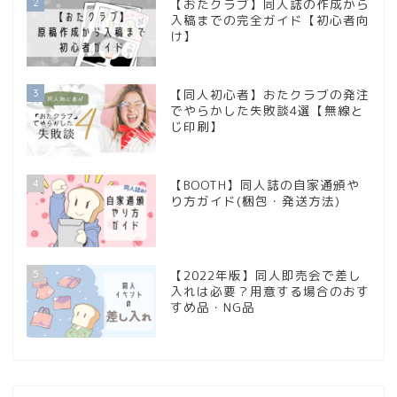
2
【おたクラブ】同人誌の作成から
入稿までの完全ガイド【初心者向
け】
3
【同人初心者】おたクラブの発注
でやらかした失敗談4選【無線と
じ印刷】
4
【BOOTH】同人誌の自家通頒や
り方ガイド(梱包・発送方法)
5
【2022年版】同人即売会で差し
入れは必要？用意する場合のおす
すめ品・NG品