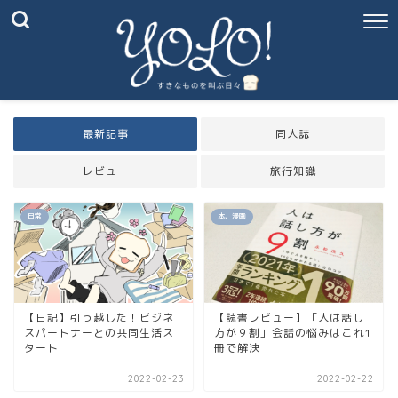
最新記事
同人誌
レビュー
旅行知識
日常
本、漫画
【日記】引っ越した！ビジネ
【読書レビュー】「人は話し
スパートナーとの共同生活ス
方が９割」会話の悩みはこれ1
タート
冊で解決
2022-02-23
2022-02-22