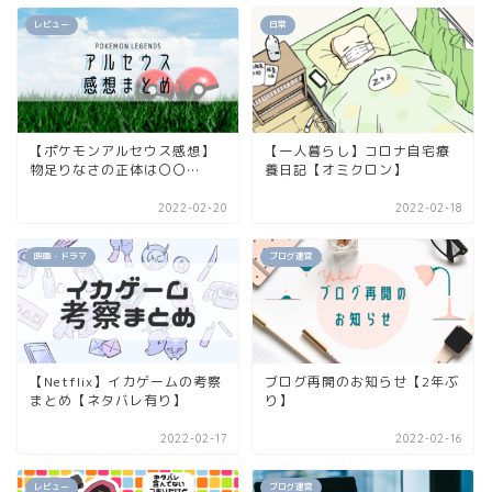
レビュー
日常
【ポケモンアルセウス感想】
【一人暮らし】コロナ自宅療
物足りなさの正体は〇〇…
養日記【オミクロン】
2022-02-20
2022-02-18
映画・ドラマ
ブログ運営
【Netflix】イカゲームの考察
ブログ再開のお知らせ【2年ぶ
まとめ【ネタバレ有り】
り】
2022-02-17
2022-02-16
レビュー
ブログ運営